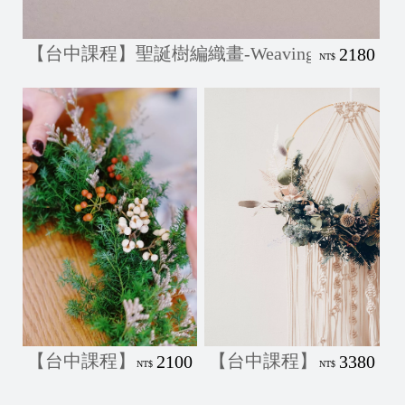
【台中課程】聖誕樹編織畫-Weaving
2180
NT$
【台中課程】編織花圈/聖誕花圈/經典簡約款-Macra
【台中課程】聖誕編織掛飾/聖
2100
3380
NT$
NT$