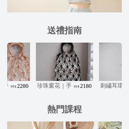
送禮指南
窗花｜手工編織包-經典黑
刺繡耳環/純銀耳針-可改夾
刺繡耳
2180
600
NT$
NT$
熱門課程