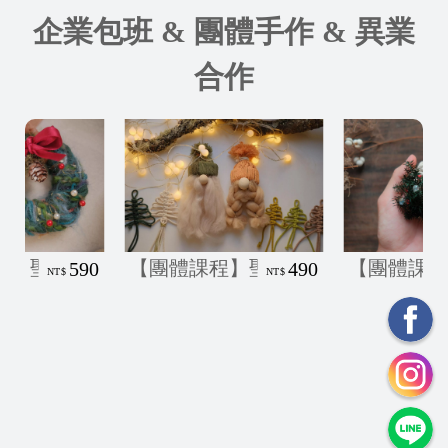
企業包班 & 團體手作 & 異業
合作
織-親子DIY
團體課程】聖誕手作-聖誕老公公
【團體課程】聖誕手作-編織
【團
490
590
NT$
NT$