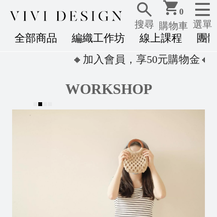
0
搜尋
選單
購物車
全部商品
編織工作坊
線上課程
團體
🔸加入會員，享50元購物金🔸消費滿1
WORKSHOP