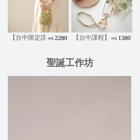
/
【台中限定課程】酪梨包-Macrame Lv.1
【台中課程】一千零一夜，多功
2280
1380
NT$
NT$
聖誕工作坊